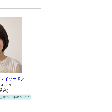
かレイヤーボブ
M56CN
税込)