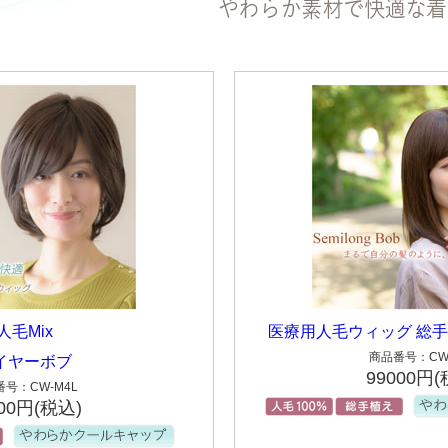
人毛Mix
医療用人毛ウィッグ 総手
商品番号：CW
イヤーボブ
99000円(
号：CW-M4L
800円(税込)