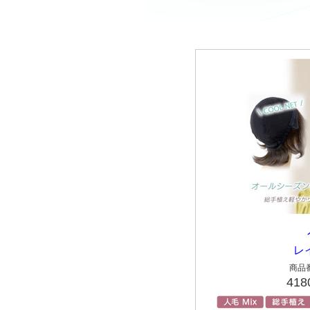
レ
商品番
41