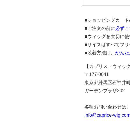
■ショッピングカート
■ご注文の前に
必ずこ
■ウィッグを大切に
■サイズはすべてフ
■装着方法は、
かんた
【カプリス・ウィッグ O
〒177-0041
東京都練馬区石神井町3
ガーデンプラザ302
各種お問い合わせは
info@caprice-wig.co