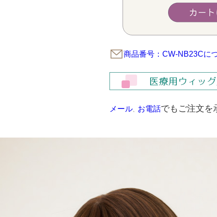
商品番号：CW-NB23C
でもご注文を
メール
お電話
、